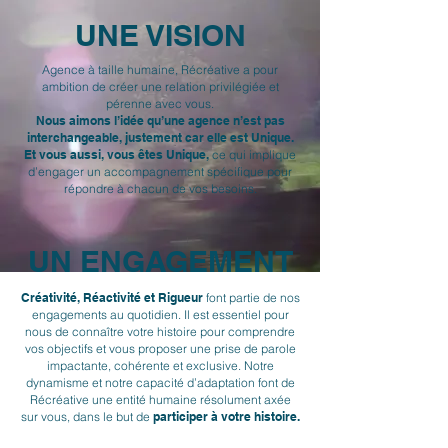
UNE VISION
Agence à taille humaine, Récréative a pour
ambition de créer une relation privilégiée et
pérenne avec vous.
Nous aimons l’idée qu’une agence n’est pas
interchangeable, justement car elle est Unique.
Et vous aussi, vous êtes Unique,
ce qui implique
d’engager un accompagnement spécifique pour
répondre à chacun de vos besoins.
UN ENGAGEMENT
Créativité, Réactivité et Rigueur
font partie de nos
engagements au quotidien. Il est essentiel pour
nous de connaître votre histoire pour comprendre
vos objectifs et vous proposer une prise de parole
impactante, cohérente et exclusive. Notre
dynamisme et notre capacité d’adaptation font de
Récréative une entité humaine résolument axée
sur vous, dans le but de
participer à votre histoire.