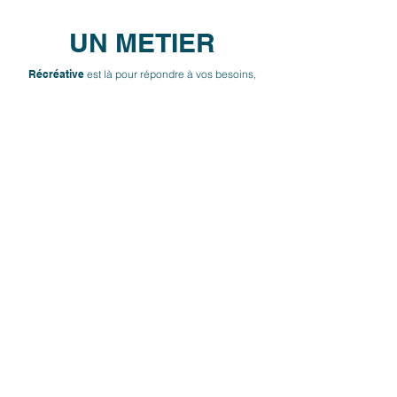
UN METIER
Récréative
est là pour répondre à vos besoins,
prendre en charge l’ensemble de votre
communication,
du projet le plus simple aux
stratégies de communication les plus complexes
dans tout secteur d’activité.
Trouver la
communication qui répondra à vos besoins et
problématiques, telle est notre ambition au
quotidien.
Copyright © 2012 | Agence Récréative /
Agence de communication / Packaging / Marketing /