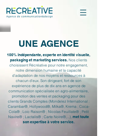
UNE AGENCE
100% indépendante, experte en identité visuelle,
packaging et marketing services.
Nos clients
choisissent Récréative pour notre engagement,
notre dimension humaine et la capacité
d’adaptation de nos moyens et ressources à
chacun d’eux. Son dirigeant, fort de son
expérience de plus de dix ans en agence de
communication spécialisée en agro-alimentaire,
promotion des ventes et packaging pour des
clients Grands Comptes (Mondelez International :
Carambar®, Hollywood®, Milka®, Krema ; Coca-
Cola® ; Loic Raison® ; Nicolas Feuillate® ; Petit
Navire® ; Lactalis® ; Carte Noire®,...),
met toute
son expertise à votre service.